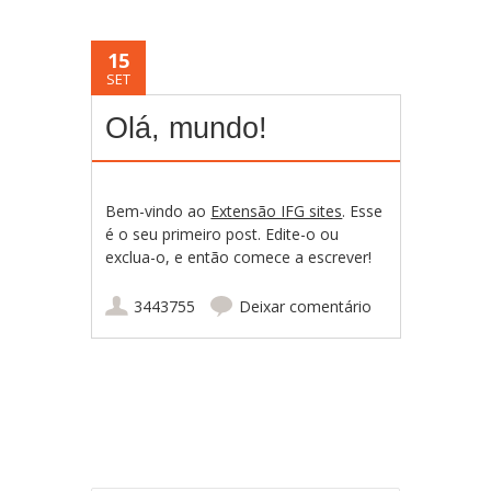
15
SET
Olá, mundo!
Bem-vindo ao
Extensão IFG sites
. Esse
é o seu primeiro post. Edite-o ou
exclua-o, e então comece a escrever!
3443755
Deixar comentário
Navegação por
publicações