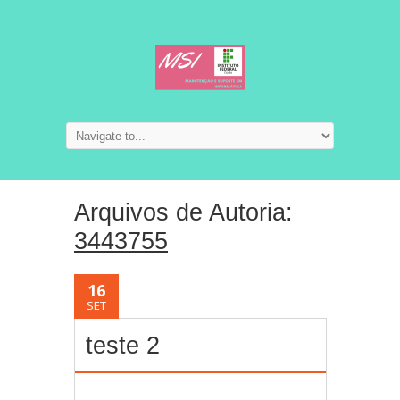
Arquivos de Autoria:
3443755
16
SET
teste 2