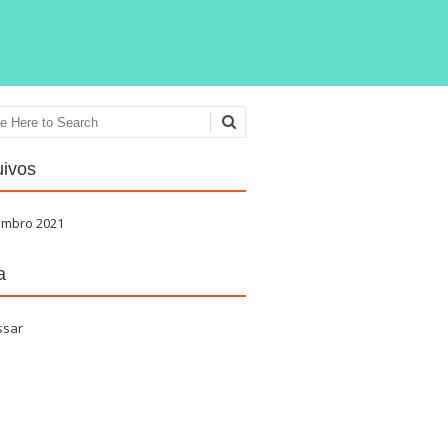
uisa
uivos
embro 2021
a
ssar