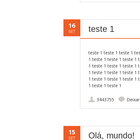
16
teste 1
SET
teste 1 teste 1 teste 1 te
1 teste 1 teste 1 teste 1 
1 teste 1 teste 1 teste 1 
1 teste 1 teste 1 teste 1 
1 teste 1 teste 1 teste 1 
1 teste 1 teste 1
3443755
Deixar
15
Olá, mundo!
SET