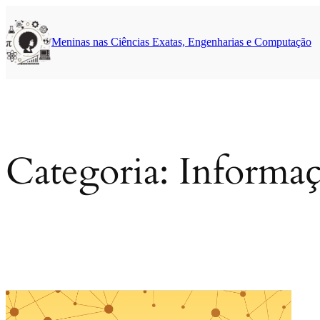
Pular
para
o
Meninas nas Ciências Exatas, Engenharias e Computação
conteúdo
Categoria:
Informa