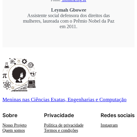
Fonte:
biosfera.org.br
Leymah Gbowee
Assistente social defensora dos direitos das
mulheres, laureada com o Prêmio Nobel da Paz
em 2011.
Meninas nas Ciências Exatas, Engenharias e Computação
Sobre
Privacidade
Redes sociais
Nosso Projeto
Política de privacidade
Instagram
Quem somos
Termos e condições