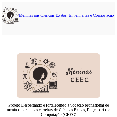
Pular
para
o
Meninas nas Ciências Exatas, Engenharias e Computação
conteúdo
Projeto Despertando e fortalecendo a vocação profissional de
meninas para e nas carreiras de Ciências Exatas, Engenharias e
Computação (CEEC)