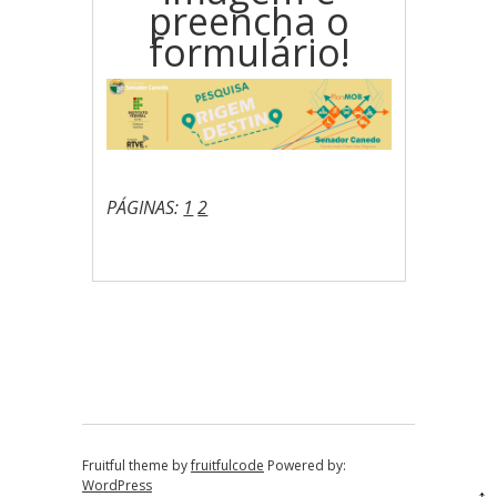
preencha o
formulário!
PÁGINAS:
1
2
Navegação por
publicações
Fruitful theme by
fruitfulcode
Powered by:
WordPress
↑