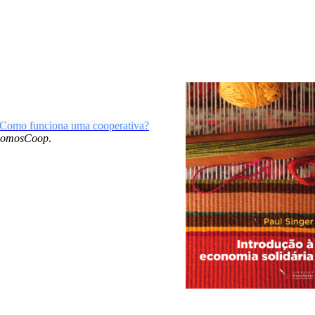
 Como funciona uma cooperativa?
SomosCoop
.