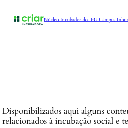
Pular
para
o
Núcleo Incubador do IFG Câmpus Inhu
conteúdo
Disponibilizados aqui alguns cont
relacionados à incubação social e t