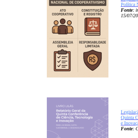
Política
Fonte
: 
15/07/20
Legislaç
Quinta C
e Inovaç
Fonte
: 