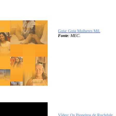
Guia: Guia Mulheres Mil.
Fonte
: MEC
.
Vídeo: Os Pioneiros de Rochdale.