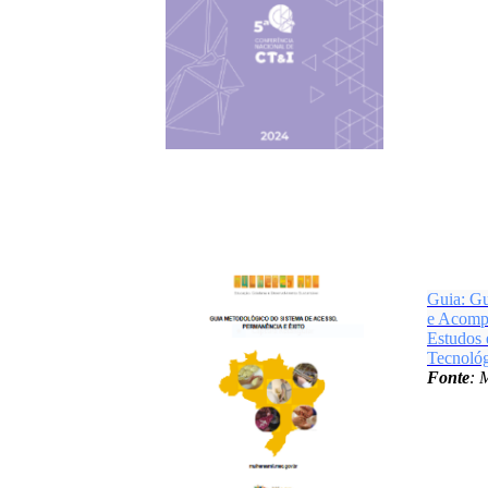
Guia: Gu
e Acomp
Estudos 
Tecnoló
Fonte
: 