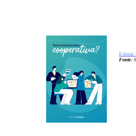
E-book:
Fonte
: 