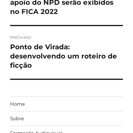
anterior:
apoio do NPD serão exibidos
Post
no FICA 2022
PRÓXIMO
Ponto de Virada:
Próximo
post:
desenvolvendo um roteiro de
ficção
Home
Sobre