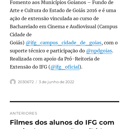
Fomento aos Municípios Goianos – Fundo de
Arte e Cultura do Estado de Goiás 2016 e é uma
ação de extensão vinculada ao curso de
Bacharelado em Cinema e Audiovisual (Campus
Cidade de
Goiás)
@ifg_campus_cidade_de_goias
, com o
suporte técnico e participação do
@npdgoias
.
Realizada com apoio da Pró-Reitoria de
Extensão do IFG (
@ifg_oficial
).
Autor
Publicado
2030672
3 de junho de 2022
em
Navegação
ANTERIORES
de
Filmes dos alunos do IFG com
Post