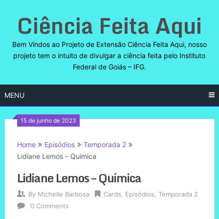
Skip
Ciência Feita Aqui
to
content
Bem Vindos ao Projeto de Extensão Ciência Feita Aqui, nosso
projeto tem o intuito de divulgar a ciência feita pelo Instituto
Federal de Goiás – IFG.
MENU
15 de junho de 2023
Home
Episódios
Temporada 2
Lidiane Lemos – Química
Lidiane Lemos – Química
By
Michelle Barbosa
Cards
,
Episódios
,
Temporada 2
0 Comments