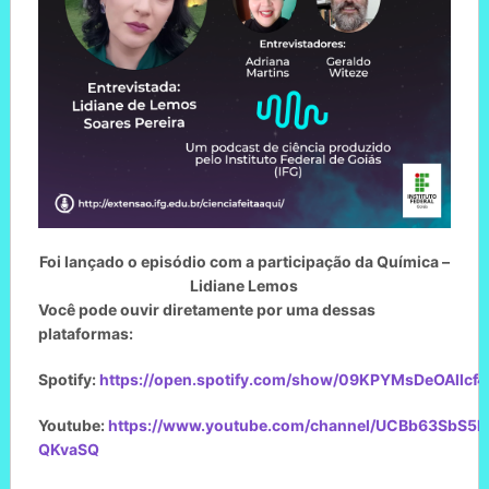
Foi lançado o episódio com a participação da Química –
Lidiane Lemos
Você pode ouvir diretamente por uma dessas
plataformas:
Spotify:
https://open.spotify.com/show/09KPYMsDeOAllcf
Youtube:
https://www.youtube.com/channel/UCBb63SbS5
QKvaSQ