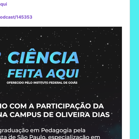
aqui
/podcast/145353