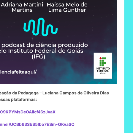
ipação da Pedagoga – Luciana Campos de Oliveira Dias
essas plataformas:
w/09KPYMsDeOAllcf46zJvaX
hannel/UCBb63SbS5lbo7ESm-QKvaSQ