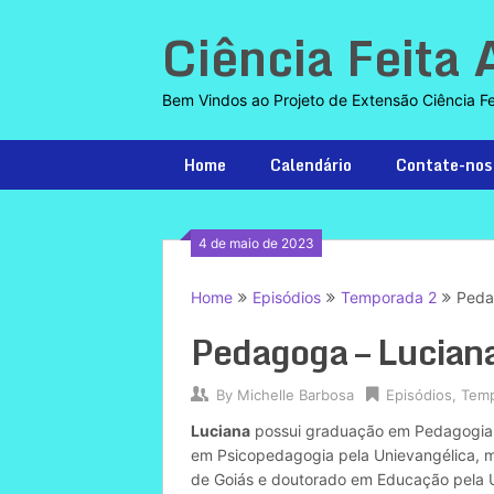
Skip
Ciência Feita 
to
content
Bem Vindos ao Projeto de Extensão Ciência Feit
Home
Calendário
Contate-nos
4 de maio de 2023
Home
Episódios
Temporada 2
Peda
Pedagoga – Lucian
By
Michelle Barbosa
Episódios
,
Temp
Luciana
possui graduação em Pedagogia p
em Psicopedagogia pela Unievangélica, m
de Goiás e doutorado em Educação pela U