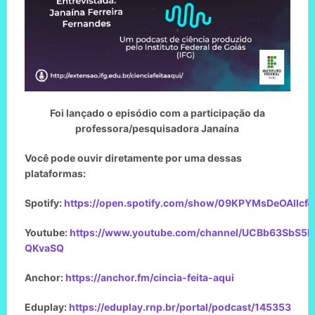
Foi lançado o episódio com a participação da
professora/pesquisadora Janaína
Você pode ouvir diretamente por uma dessas
plataformas:
Spotify:
https://open.spotify.com/show/09KPYMsDeOAllcf
Youtube:
https://www.youtube.com/channel/UCBb63SbS5
QKvaSQ
Anchor:
https://anchor.fm/cincia-feita-aqui
Eduplay:
https://eduplay.rnp.br/portal/podcast/145353