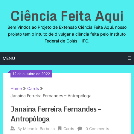
Skip
Ciência Feita Aqui
to
content
Bem Vindos ao Projeto de Extensão Ciência Feita Aqui, nosso
projeto tem o intuito de divulgar a ciência feita pelo Instituto
Federal de Goiás – IFG.
MENU
12 de outubro de 2022
Home
Cards
Janaína Ferreira Fernandes – Antropóloga
Janaína Ferreira Fernandes –
Antropóloga
By
Michelle Barbosa
Cards
0 Comments